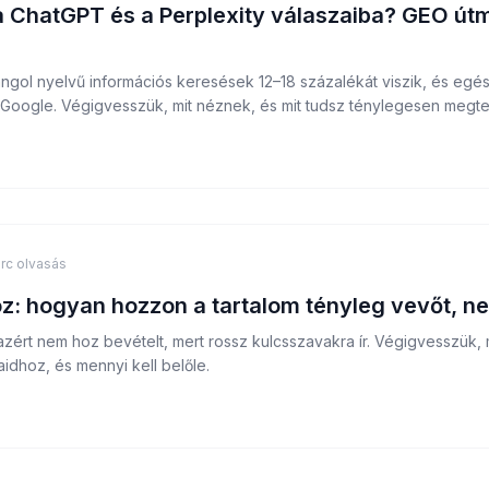
a ChatGPT és a Perplexity válaszaiba? GEO ú
ngol nyelvű információs keresések 12–18 százalékát viszik, és egé
a Google. Végigvesszük, mit néznek, és mit tudsz ténylegesen megte
rc olvasás
: hogyan hozzon a tartalom tényleg vevőt, ne
ért nem hoz bevételt, mert rossz kulcsszavakra ír. Végigvesszük, m
idhoz, és mennyi kell belőle.