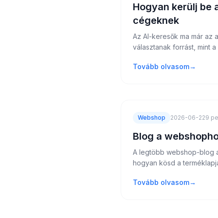
Hogyan kerülj be 
cégeknek
Az AI-keresők ma már az a
választanak forrást, mint 
Tovább olvasom
→
Webshop
2026-06-22
9 pe
Blog a webshophoz
A legtöbb webshop-blog az
hogyan kösd a terméklapja
Tovább olvasom
→