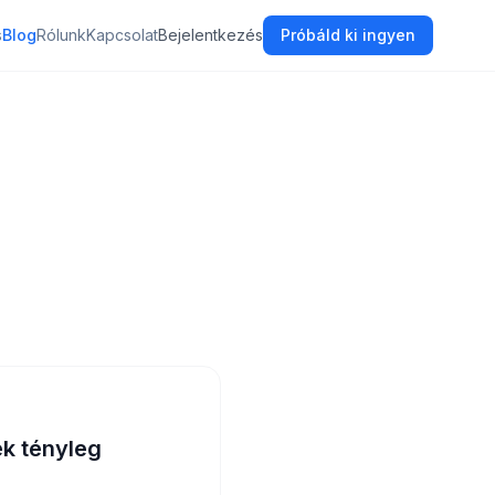
s
Blog
Rólunk
Kapcsolat
Bejelentkezés
Próbáld ki ingyen
ek tényleg