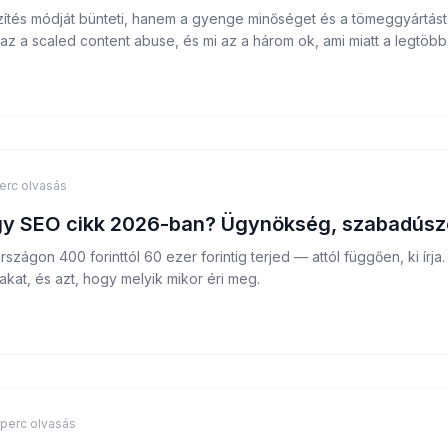
ítés módját bünteti, hanem a gyenge minőséget és a tömeggyártást
az a scaled content abuse, és mi az a három ok, ami miatt a legtöbb 
erc olvasás
gy SEO cikk 2026-ban? Ügynökség, szabadúszó 
zágon 400 forinttól 60 ezer forintig terjed — attól függően, ki írj
rakat, és azt, hogy melyik mikor éri meg.
 perc olvasás