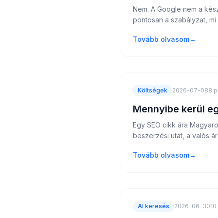
Nem. A Google nem a kész
pontosan a szabályzat, mi 
Tovább olvasom
→
Költségek
2026-07-08
8 p
Mennyibe kerül e
Egy SEO cikk ára Magyarors
beszerzési utat, a valós á
Tovább olvasom
→
AI keresés
2026-06-30
10