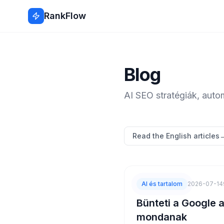
RankFlow
Blog
AI SEO stratégiák, auto
Read the English articles
AI és tartalom
2026-07-14
Bünteti a Google a
mondanak