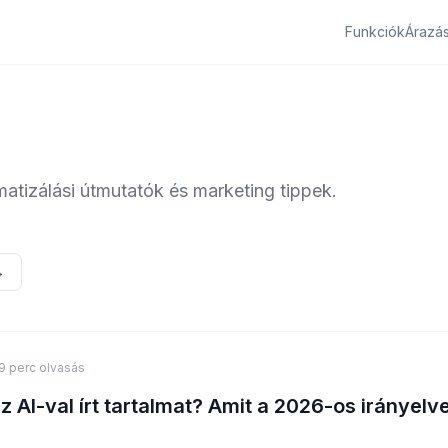
Funkciók
Árazá
matizálási útmutatók és marketing tippek.
→
9 perc olvasás
z AI-val írt tartalmat? Amit a 2026-os irányelv