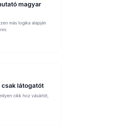
tmutató magyar
szen más logika alapján
nni.
 csak látogatót
ilyen cikk hoz vásárlót,